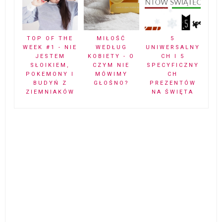
TOP OF THE
MIŁOŚĆ
5
WEEK #1 - NIE
WEDŁUG
UNIWERSALNY
JESTEM
KOBIETY - O
CH I 5
SŁOIKIEM,
CZYM NIE
SPECYFICZNY
POKEMONY I
MÓWIMY
CH
BUDYŃ Z
GŁOŚNO?
PREZENTÓW
ZIEMNIAKÓW
NA ŚWIĘTA