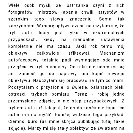
Wiele osób myśli, że lustrzanka czyni z nich
fotografów, mistrzów łapania chwili, artystów w
szerokim tego słowa znaczeniu. Sama tak
zaczynałam. W miarę upływu czasu nauczyłam się, że
tryb auto dobry jest tylko w ekstremalnych
przypadkach, kiedy na manualne ustawienia
kompletnie nie ma czasu. Jakiś rok temu mój
obiektyw całkowicie sfiksował. Mechanizm
autofocusowy totalnie padł wymagając ode mnie
przejście w tryb manualny. Od roku nie udało mi się
ani zanieść go do naprawy, ani kupić nowego
obiektywu. Nauczyłam się pracować na tym co mam.
Poczytałam o przysłonie, o świetle, balansach bieli,
ostrości, trybach pomiaru. Teraz - robię jedno
przemyślane zdjęcie, a nie stop przypadkowych. Z
trybem auto już tak jest, że on do końća nie łapie 'co
autor ma na myśli'. Poniżej widzicie tego przykład.
Ciemno, buro (aż mnie skręca publikując tutaj takie
zdjęcie). Marzy mi się stały obiektyw ze światłem na