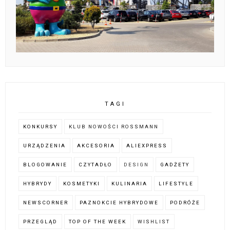
TAGI
KONKURSY
KLUB NOWOŚCI ROSSMANN
URZĄDZENIA
AKCESORIA
ALIEXPRESS
BLOGOWANIE
CZYTADŁO
DESIGN
GADŻETY
HYBRYDY
KOSMETYKI
KULINARIA
LIFESTYLE
NEWSCORNER
PAZNOKCIE HYBRYDOWE
PODRÓŻE
PRZEGLĄD
TOP OF THE WEEK
WISHLIST