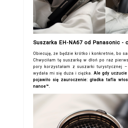
Suszarka EH-NA67 od Panasonic - o
Obiecuję, że będzie krótko i konkretnie, bo 
Chwyciłam tę suszarkę w dłoń po raz pier
pory korzystałam z suszarki turystycznej –
wydała mi się duża i ciężka.
Ale gdy uczucie 
pojawiło się zauroczenie: gładka tafla wło
nanoe™.