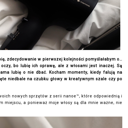
bię, zdecydowanie w pierwszej kolejności pomyślałabym o…
 oczy, bo lubię ich oprawę, ale z włosami jest inaczej. Są
a sama lubię o nie dbać. Kocham momenty, kiedy falują na
inięte niedbale na czubku głowy w kreatywnym szale czy po
oich nowych sprzętów z serii nanoe™, które odpowiednią i
ym miejscu, a ponieważ moje włosy są dla mnie ważne, nie