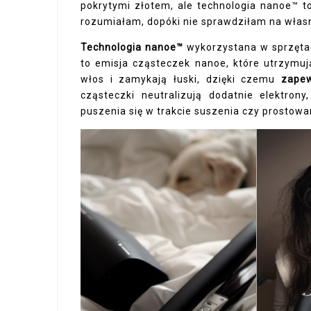
pokrytymi złotem, ale technologia nanoe™ t
rozumiałam, dopóki nie sprawdziłam na włas
Technologia nanoe™
wykorzystana w sprzęta
to emisja cząsteczek nanoe, które utrzymują
włos i zamykają łuski, dzięki czemu
zapew
cząsteczki neutralizują dodatnie elektro
puszenia się w trakcie suszenia czy prostow