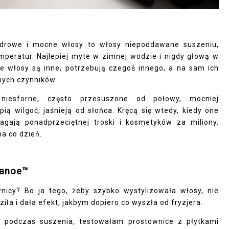
zdrowe i mocne włosy to włosy niepoddawane suszeniu,
mperatur. Najlepiej myte w zimnej wodzie i nigdy głową w
 włosy są inne, potrzebują czegoś innego, a na sam ich
żnych czynników.
niesforne, często przesuszone od połowy, mocniej
pią wilgoć, jaśnieją od słońca. Kręcą się wtedy, kiedy one
agają ponadprzeciętnej troski i kosmetyków za miliony.
na co dzień.
nanoe™
nicy? Bo ja tego, żeby szybko wystylizowała włosy, nie
ziła i dała efekt, jakbym dopiero co wyszła od fryzjera.
 podczas suszenia, testowałam prostownice z płytkami