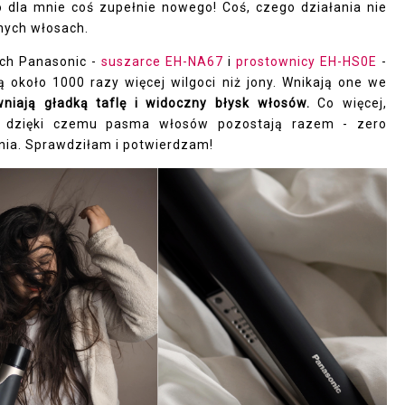
o dla mnie coś zupełnie nowego! Coś, czego działania nie
nych włosach.
ch Panasonic -
suszarce EH-NA67
i
prostownicy EH-HS0E
-
 około 1000 razy więcej wilgoci niż jony. Wnikają one we
niają gładką taflę i widoczny błysk włosów.
Co więcej,
ny, dzięki czemu pasma włosów pozostają razem - zero
ania. Sprawdziłam i potwierdzam!