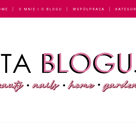
OME
O MNIE I O BLOGU
WSPÓŁPRACA
KATEGOR