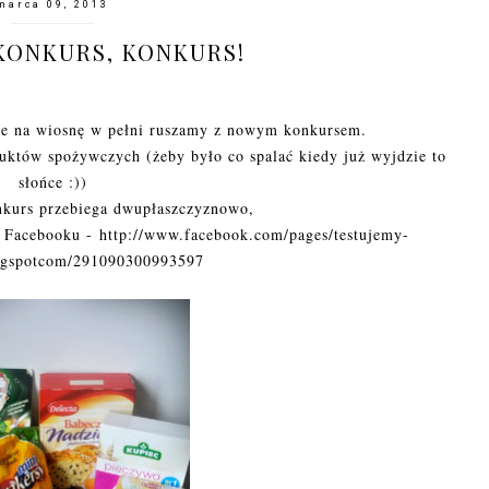
marca 09, 2013
KONKURS, KONKURS!
ie na wiosnę w pełni ruszamy z nowym konkursem.
uktów spożywczych (żeby było co spalać kiedy już wyjdzie to
słońce :))
nkurs przebiega dwupłaszczyznowo,
a Facebooku - http://www.facebook.com/pages/testujemy-
ogspotcom/291090300993597