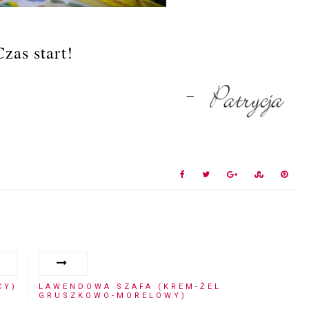
Czas start!
CY)
LAWENDOWA SZAFA (KREM-ŻEL
GRUSZKOWO-MORELOWY)