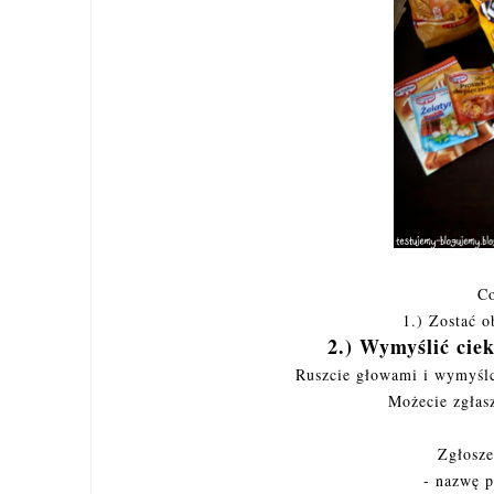
Co
1.) Zostać 
2.) Wymyślić cie
Ruszcie głowami i wymyślc
Możecie zgłasz
Zgłosze
- nazwę p