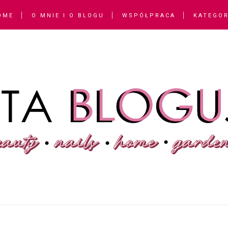
OME
O MNIE I O BLOGU
WSPÓŁPRACA
KATEGOR