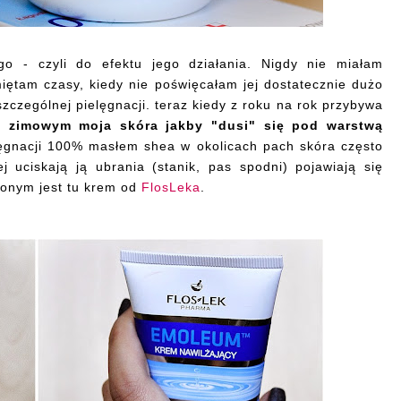
go - czyli do efektu jego działania. Nigdy nie miałam
ętam czasy, kiedy nie poświęcałam jej dostatecznie dużo
szczególnej pielęgnacji. teraz kiedy z roku na rok przybywa
o zimowym moja skóra jakby "dusi" się pod warstwą
ęgnacji 100% masłem shea w okolicach pach skóra często
j uciskają ją ubrania (stanik, pas spodni) pojawiają się
ionym jest tu krem od
FlosLeka
.