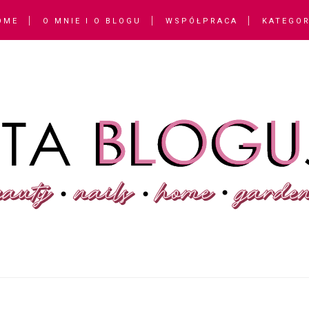
OME
O MNIE I O BLOGU
WSPÓŁPRACA
KATEGOR