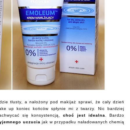
zie tłusty, a nałożony pod makijaż sprawi, że cały dzień
ake up koniec końców spłynie mi z twarzy. Nic bardziej
achwycać się konsystencją,
choć jest idealna
. Bardzo
zyjemnego uczucia
jak w przypadku naładowanych chemią