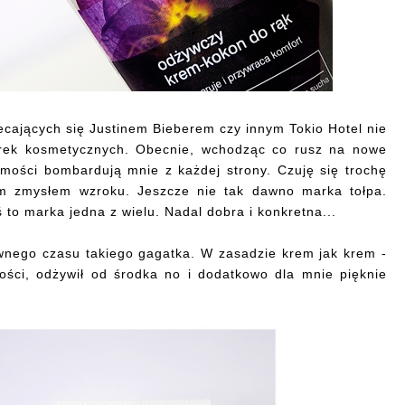
ecających się Justinem Bieberem czy innym Tokio Hotel nie
marek kosmetycznych. Obecnie, wchodząc co rusz na nowe
mości bombardują mnie z każdej strony. Czuję się trochę
m zmysłem wzroku. Jeszcze nie tak dawno marka tołpa.
ś to marka jedna z wielu. Nadal dobra i konkretna...
ewnego czasu takiego gagatka. W zasadzie krem jak krem -
kości, odżywił od środka no i dodatkowo dla mnie pięknie