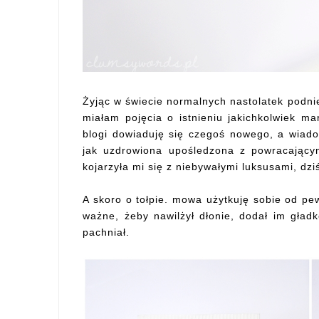
Żyjąc w świecie normalnych nastolatek podni
miałam pojęcia o istnieniu jakichkolwiek 
blogi dowiaduję się czegoś nowego, a wiado
jak uzdrowiona upośledzona z powracający
kojarzyła mi się z niebywałymi luksusami, dzi
A skoro o tołpie. mowa użytkuję sobie od p
ważne, żeby nawilżył dłonie, dodał im gład
pachniał.