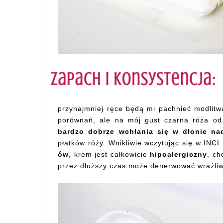
przynajmniej ręce będą mi pachnieć modlitwą
porównań, ale na mój gust czarna róża od
bardzo dobrze wchłania się w dłonie na
płatków róży. Wnikliwie wczytując się w INC
ów
, krem jest całkowicie
hipoalergiczny
, c
przez dłuższy czas może denerwować wrażli