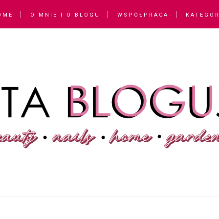
OME
O MNIE I O BLOGU
WSPÓŁPRACA
KATEGOR