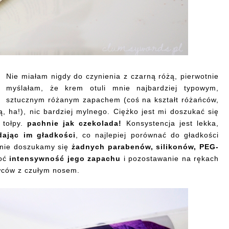
Nie miałam nigdy do czynienia z czarną różą, pierwotnie
myślałam, że krem otuli mnie najbardziej typowym,
sztucznym różanym zapachem (coś na kształt różańców,
, ha!), nic bardziej mylnego. Ciężko jest mi doszukać się
 tołpy.
pachnie jak czekolada!
Konsystencja jest lekka,
dając im gładkości
, co najlepiej porównać do gładkości
I nie doszukamy się
żadnych parabenów, silikonów, PEG-
hoć
intensywność jego zapachu
i pozostawanie na rękach
wców z czułym nosem.