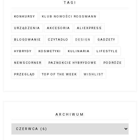
TAGI
KONKURSY
KLUB NOWOŚCI ROSSMANN
URZĄDZENIA
AKCESORIA
ALIEXPRESS
BLOGOWANIE
CZYTADŁO
DESIGN
GADŻETY
HYBRYDY
KOSMETYKI
KULINARIA
LIFESTYLE
NEWSCORNER
PAZNOKCIE HYBRYDOWE
PODRÓŻE
PRZEGLĄD
TOP OF THE WEEK
WISHLIST
ARCHIWUM