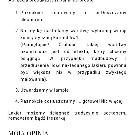
Aplikacja produktu jest banalnie prosta:
Paznokcie matowimy i odtłuszczamy
cleanerem.
Na płytkę nakładamy warstwę wybranej wersji
kolorystycznej Extend 5w1.
(Pamiętajcie! Grubość takiej warstwy
uzależniona jest od efektu, który chcemy
osiągnąć. W przypadku nadbudowy i
przedłużenia ilość nakładanego lakieru powinna
być większa niż w przypadku zwykłego
malowania).
Utwardzamy w lampie
Paznokcie odtłuszczamy i... gotowe! Nic więcej!
Lakier możemy ściągnąć tradycyjnie acetonem,
removerem bądź frezarką.
MOJA OPINIA