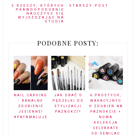
5 RZECZY, KTÓRYCH
STARSZY POST
PRAWDOPODOBNIE
NAUCZYSZ SIĘ
WYJEŻDŻAJĄC NA
STUDIA
PODOBNE POSTY:
NAIL CARVING
JAK DBAĆ O
6 PROSTYCH,
- BANALNE
PĘDZELKI DO
WAKACYJNYC
ZDOBIENIE
STYLIZACJI
H ZDOBIEŃ NA
JESIENNE!
PAZNOKCI?
PAZNOKCIE +
#PATAMALUJE
NOWA
KOLEKCJA
CELEBRATE
OD SEMILAC