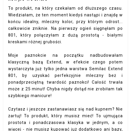
To produkt, na który czekałam od dłuższego czasu.
Wiedziałam, że ten moment kiedyś nastąpi i znajdę w
końcu idealny, mleczny kolor, przy którym odrost...
całkowicie zniknie. Na pierwszy ogień sięgnęłam po
801, który połączyłam z dużą prostotą - białymi
kreskami różnej grubości.
Moje paznokcie na początku nadbudowałam
klasyczną bazą Extend, w efekcie czego potem
wystarczyła już tylko jedna warstwa Semilac Extend
801, by uzyskać perfekcyjnie mleczny beż i
ponadprzeciętną twardość paznokci! Całość trwała
może z 25 minut! Chyba nigdy dotąd nie zrobiłam tak
szybkiego manicure!
Czytasz i jeszcze zastanawiasz się nad kupnem? Nie
żartuj! To produkt, który musisz mieć! To ujmująca
prostota i ponadczasowa klasyka w jednym, a co
więcej - nie musisz kupować już dodatkowo ani bazy,