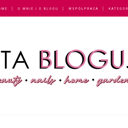
OME
O MNIE I O BLOGU
WSPÓŁPRACA
KATEGOR