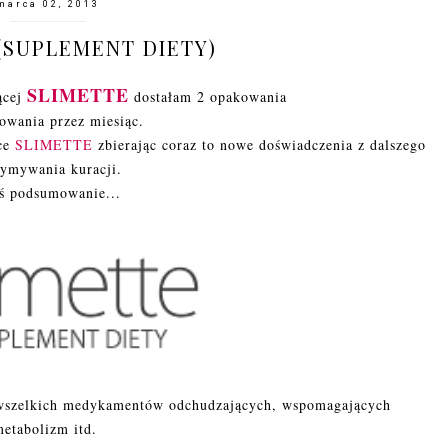
marca 02, 2013
(SUPLEMENT DIETY)
SLIMETTE
ącej
dostałam 2 opakowania
sowania przez miesiąc.
dce
SLIMETTE
zbierając coraz to nowe doświadczenia z dalszego
zymywania kuracji.
ś podsumowanie...
 wszelkich medykamentów odchudzających, wspomagających
metabolizm itd.