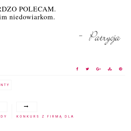
BARDZO POLECAM.
im niedowiarkom
.
ENTY
NDY
KONKURS Z FIRMĄ DLA