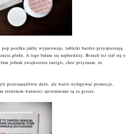
r pop posiłku jakby wyparowuje, tabletki bardzo przyspieszają
ucia głodu. A tego bałam się najbardziej. Brzuch też stał się o
yłam jednak zwiększenia energii, choć przyznam, że
zyli przeraaaaźliwie dużo, ale warto wyłapywać promocje,
im terminem ważności sprzedawane są za grosze.