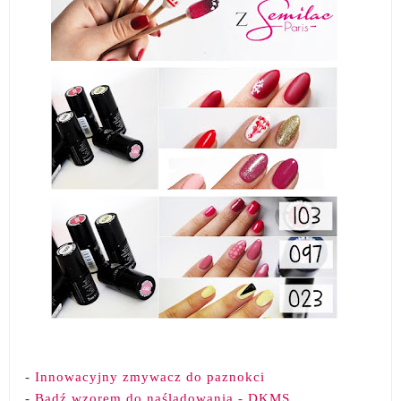
-
Innowacyjny zmywacz do paznokci
-
Bądź wzorem do naśladowania - DKMS