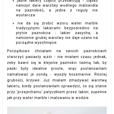
jasne lakiery często prześwitują - ciężko
nałożyć dwie warstwy wodnego malowidła
na paznokieć, a jedna z reguły nie
wystarcza
nie da się zrobić wzoru water marble
tradycyjnymi lakierami bezpośrednio na
płytce paznokcia - lakier zasycha, a
nałożenie grubej warstwy nie daje szans na
porządne wyschnięcie.
Początkowo chciałam na swoich paznokciach
stworzyć pasiasty wzór - nie miałam czasu jednak,
żeby bawić się w klejenie paznokci taśmą tak, by
paski były idealnie proste, więc postanowiłam
namalować je sondą - wyszły koszmarnie. Różnej
grubości, krzywe. Już miałam zmazywać warstwę
lakieru, kiedy postanowiłam sprawdzić, co się stanie
przy 'przejechaniu' patyczkiem przez lakier, zupełnie
jak przy water marble i malowaniu w wodzie.