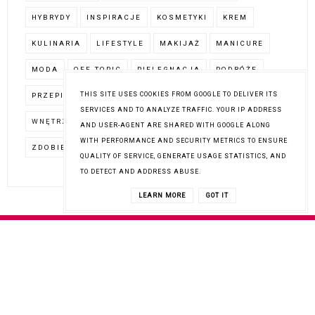
HYBRYDY
INSPIRACJE
KOSMETYKI
KREM
KULINARIA
LIFESTYLE
MAKIJAŻ
MANICURE
MODA
OFF-TOPIC
PIELĘGNACJA
PODRÓŻE
THIS SITE USES COOKIES FROM GOOGLE TO DELIVER ITS
PRZEPISY
STYLIZACJA PAZNOKCI
TUTORIAL
SERVICES AND TO ANALYZE TRAFFIC. YOUR IP ADDRESS
WNĘTRZA
WZORY NA PAZNOKCIACH
ZAKUPY
AND USER-AGENT ARE SHARED WITH GOOGLE ALONG
WITH PERFORMANCE AND SECURITY METRICS TO ENSURE
ZDOBIENIA
QUALITY OF SERVICE, GENERATE USAGE STATISTICS, AND
TO DETECT AND ADDRESS ABUSE.
LEARN MORE
GOT IT
COPYRIGHT © 2017
PATA BLOGUJE
BLOG DESIGN:
KAROGRAFIA.PL