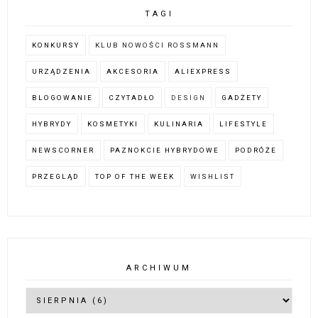
TAGI
KONKURSY
KLUB NOWOŚCI ROSSMANN
URZĄDZENIA
AKCESORIA
ALIEXPRESS
BLOGOWANIE
CZYTADŁO
DESIGN
GADŻETY
HYBRYDY
KOSMETYKI
KULINARIA
LIFESTYLE
NEWSCORNER
PAZNOKCIE HYBRYDOWE
PODRÓŻE
PRZEGLĄD
TOP OF THE WEEK
WISHLIST
ARCHIWUM