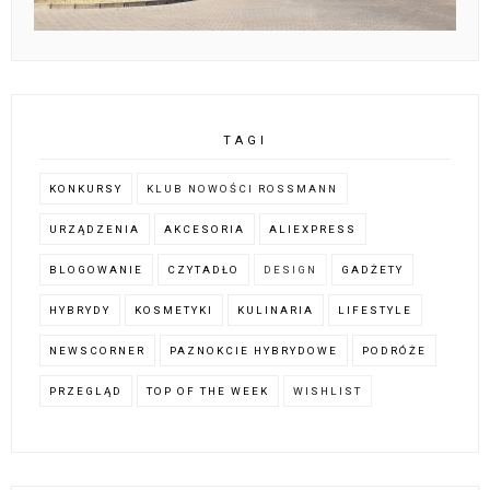
TAGI
KONKURSY
KLUB NOWOŚCI ROSSMANN
URZĄDZENIA
AKCESORIA
ALIEXPRESS
BLOGOWANIE
CZYTADŁO
DESIGN
GADŻETY
HYBRYDY
KOSMETYKI
KULINARIA
LIFESTYLE
NEWSCORNER
PAZNOKCIE HYBRYDOWE
PODRÓŻE
PRZEGLĄD
TOP OF THE WEEK
WISHLIST