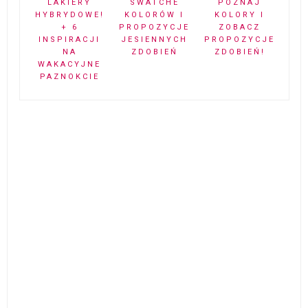
LAKIERY
SWATCHE
POZNAJ
HYBRYDOWE!
KOLORÓW I
KOLORY I
+ 6
PROPOZYCJE
ZOBACZ
INSPIRACJI
JESIENNYCH
PROPOZYCJE
NA
ZDOBIEŃ
ZDOBIEŃ!
WAKACYJNE
PAZNOKCIE