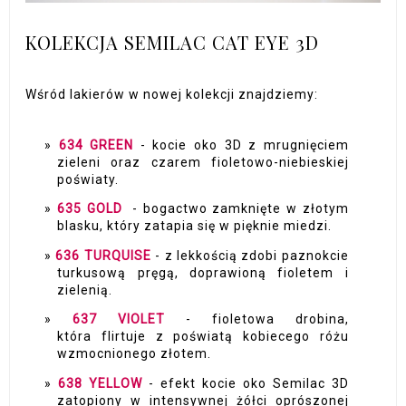
KOLEKCJA SEMILAC CAT EYE 3D
Wśród lakierów w nowej kolekcji znajdziemy:
634 GREEN
- kocie oko 3D z mrugnięciem
zieleni oraz czarem fioletowo-niebieskiej
poświaty.
635 GOLD
- bogactwo zamknięte w złotym
blasku, który zatapia się w pięknie miedzi.
636 TURQUISE
- z lekkością zdobi paznokcie
turkusową pręgą, doprawioną fioletem i
zielenią.
637 VIOLET
- fioletowa drobina,
która flirtuje z poświatą kobiecego różu
wzmocnionego złotem.
638 YELLOW
- efekt kocie oko Semilac 3D
zatopiony w intensywnej żółci oprószonej