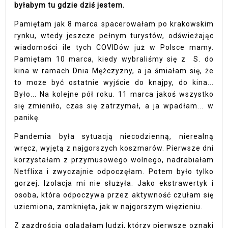
byłabym tu gdzie dziś jestem.
Pamiętam jak 8 marca spacerowałam po krakowskim
rynku, wtedy jeszcze pełnym turystów, odświeżając
wiadomości ile tych COVIDów już w Polsce mamy.
Pamiętam 10 marca, kiedy wybraliśmy się z S. do
kina w ramach Dnia Mężczyzny, a ja śmiałam się, że
to może być ostatnie wyjście do knajpy, do kina...
Było... Na kolejne pół roku. 11 marca jakoś wszystko
się zmieniło, czas się zatrzymał, a ja wpadłam... w
panikę.
Pandemia była sytuacją niecodzienną, nierealną
wręcz, wyjętą z najgorszych koszmarów. Pierwsze dni
korzystałam z przymusowego wolnego, nadrabiałam
Netflixa i zwyczajnie odpoczęłam. Potem było tylko
gorzej. Izolacja mi nie służyła. Jako ekstrawertyk i
osoba, która odpoczywa przez aktywność czułam się
uziemiona, zamknięta, jak w najgorszym więzieniu.
Z zazdrością oglądałam ludzi, którzy pierwsze oznaki