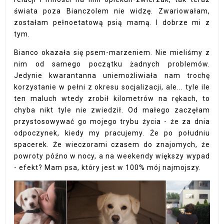
świata poza Bianczolem nie widzę. Zwariowałam,
zostałam pełnoetatową psią mamą. I dobrze mi z
tym.
Bianco okazała się psem-marzeniem. Nie mieliśmy z
nim od samego początku żadnych problemów.
Jedynie kwarantanna uniemożliwiała nam trochę
korzystanie w pełni z okresu socjalizacji, ale... tyle ile
ten maluch wtedy zrobił kilometrów na rękach, to
chyba nikt tyle nie zwiedził. Od małego zaczęłam
przystosowywać go mojego trybu życia - że za dnia
odpoczynek, kiedy my pracujemy. Że po południu
spacerek. Że wieczorami czasem do znajomych, że
powroty późno w nocy, a na weekendy większy wypad
- efekt? Mam psa, który jest w 100% mój najmojszy.