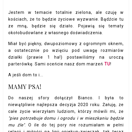
Jestem w temacie totalnie zielona, ale czuję w
kościach, że to będzie życiowe wyzwanie. Bądźcie tu
ze mną, będzie się działo. Pojawią się tematy
okołobudowlane z własnego doświadczenia.
Miał być piękny, dwupoziomowy z ogromnym oknem,
a ostatecznie po wzięciu pod uwagę rozmiarów
działki (prawie 1 ha!) postawiliśmy na uroczą
parterówkę. Sami oceńcie nasz dom marzeń
TU
!
A jeśli dom to i...
MAMY PSA!
Do naszej sfory dołączył Bianco. I była to
niewątpliwie najlepsza decyzja 2020 roku. Żałuję, że
całe życie wierzyłam ludziom, którzy mówili mi, że
"pies potrzebuje domu i ogrodu i w mieszkaniu będzie
mu źle"
. O ile do tej pory nie rozumiałam w pełni
relacji i miłości na linii opiekun-zwierzak, tak teraz