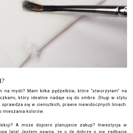
I?
am na myśli? Mam kilka pędzelków, które "stworzyłam" na
zkami, który idealnie nadaje się do ombre. Długi w stylu
 sprawdza się w cieniutkich, prawie niewidocznych liniach.
do mieszania kolorów.
lekcji? A może dopiero planujecie zakup? Inwestycja w
ugie lata! Jestem pewna, że o ile dobrze o nie zadbacie