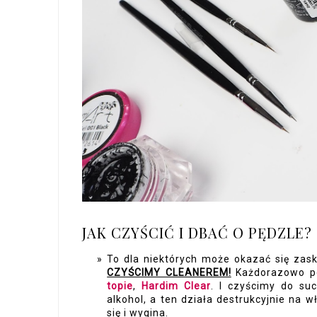
JAK CZYŚCIĆ I DBAĆ O PĘDZLE?
To dla niektórych może okazać się zask
CZYŚCIMY CLEANEREM!
Każdorazowo po
topie
,
Hardim Clear
. I czyścimy do su
alkohol, a ten działa destrukcyjnie na w
się i wygina.