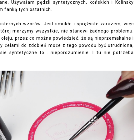
ane. Używałam pędzli syntetycznych, końskich i Kolinsky
m fanką tych ostatnich.
 misternych wzorów. Jest smukłe i sprężyste zarazem, więc
 której marzymy wszystkie, nie stanowi żadnego problemu.
oleju, przez co można powiedzieć, że są nieprzemakalne i
czy żelami do zdobień może z tego powodu być utrudniona,
sie syntetyczne to... nieporozumienie. I tu nie potrzeba