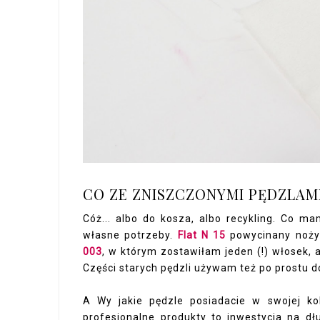
CO ZE ZNISZCZONYMI PĘDZLAM
Cóż... albo do kosza, albo recykling. Co m
własne potrzeby.
Flat N 15
powycinany nożyc
003
, w którym zostawiłam jeden (!) włosek, a
Części starych pędzli używam też po prostu 
A Wy jakie pędzle posiadacie w swojej ko
profesjonalne produkty to inwestycja na dł