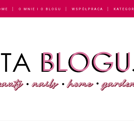
OME
O MNIE I O BLOGU
WSPÓŁPRACA
KATEGOR