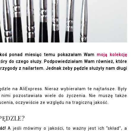
 Jakoś ponad miesiąc temu pokazałam Wam
moją kolekcję
który do czego służy. Podpowiedziałam Wam również, które
przygody z nailartem. Jednak żeby pędzle służyły nam długi
zle na AliExpress. Nieraz wybierałam te najtańsze. Były
 nimi pozostawiała wiele do życzenia. Nie muszę także
ucenia, oczywiście ze względu na tragiczną jakość.
PĘDZLE?
ść!
A jeśli mówimy o jakości, to ważny jest ich "skład", a